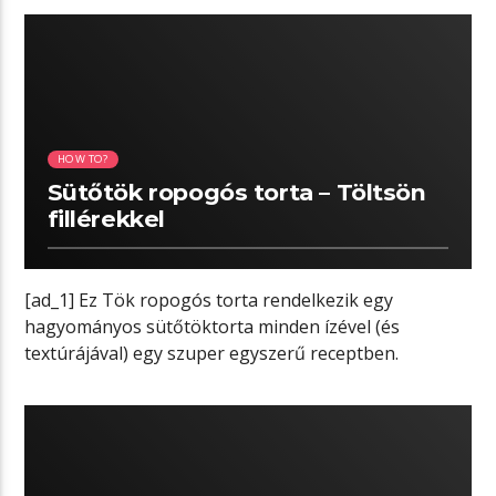
04:11 READ TIME
HOW TO?
Sütőtök ropogós torta – Töltsön
fillérekkel
[ad_1] Ez Tök ropogós torta rendelkezik egy
hagyományos sütőtöktorta minden ízével (és
textúrájával) egy szuper egyszerű receptben.
Egyszerűen elkészíthető, ez […]
03:37 READ TIME