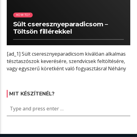
HOW TO?
Sült cseresznyeparadicsom –
Töltsön fillérekkel
[ad_1] Sült cseresznyeparadicsom kiválóan alkalmas
tésztaszószok keverésére, szendvicsek feltöltésére,
vagy egyszerű köretként való fogyasztásra! Néhány
fűszer, némi balzsamecet, bő adag […]
MIT KÉSZÍTENÉL?