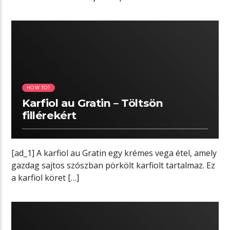
megjelenésében hasonlít […]
05:28 READ TIME
HOW TO?
Karfiol au Gratin – Töltsön
fillérekért
[ad_1] A karfiol au Gratin egy krémes vega étel, amely
gazdag sajtos szószban pörkölt karfiolt tartalmaz. Ez
a karfiol köret […]
04:35 READ TIME