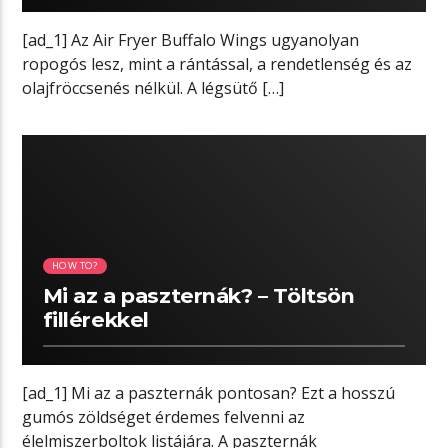
[ad_1] Az Air Fryer Buffalo Wings ugyanolyan
ropogós lesz, mint a rántással, a rendetlenség és az
olajfröccsenés nélkül. A légsütő […]
02:33 READ TIME
HOW TO?
Mi az a paszternák? – Töltsön
fillérekkel
[ad_1] Mi az a paszternák pontosan? Ezt a hosszú
gumós zöldséget érdemes felvenni az
élelmiszerboltok listájára. A paszternák