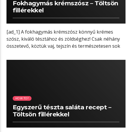
Fokhagymás krémszósz – Töltsön
fillérekkel
[ad_1] A fokhagymás krémszósz könnyű krémes
szósz, kiváló tésztához és zöldséghez! Csak néhány
összetevő, köztük vaj, tejszín és természetesen sok
[…]
04:25 READ TIME
HOW TO?
Egyszerű tészta saláta recept –
Töltsön fillérekkel