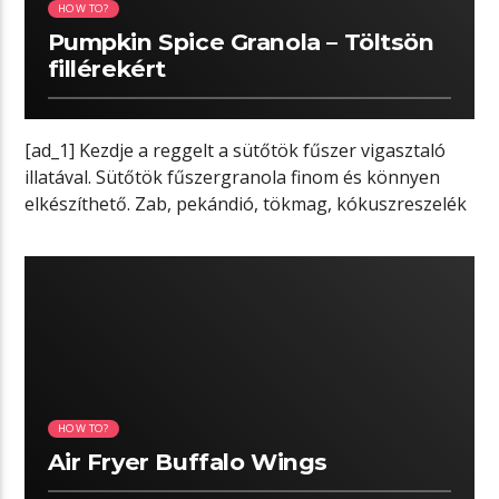
HOW TO?
Pumpkin Spice Granola – Töltsön
fillérekért
[ad_1] Kezdje a reggelt a sütőtök fűszer vigasztaló
illatával. Sütőtök fűszergranola finom és könnyen
elkészíthető. Zab, pekándió, tökmag, kókuszreszelék
és […]
03:39 READ TIME
HOW TO?
Air Fryer Buffalo Wings