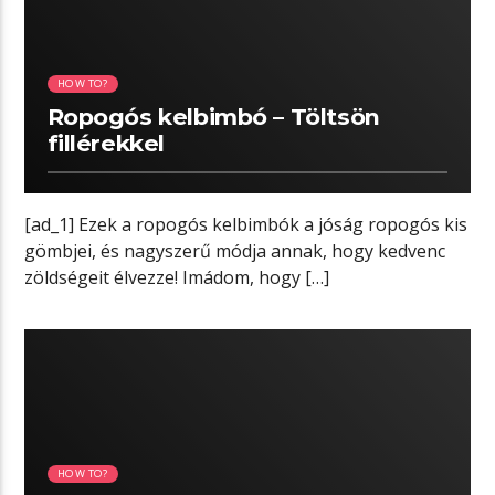
HOW TO?
Ropogós kelbimbó – Töltsön
fillérekkel
[ad_1] Ezek a ropogós kelbimbók a jóság ropogós kis
gömbjei, és nagyszerű módja annak, hogy kedvenc
zöldségeit élvezze! Imádom, hogy […]
03:53 READ TIME
HOW TO?