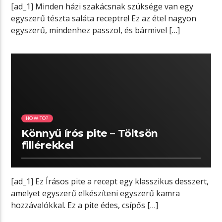
[ad_1] Minden házi szakácsnak szüksége van egy
egyszerű tészta saláta receptre! Ez az étel nagyon
egyszerű, mindenhez passzol, és bármivel […]
04:19 READ TIME
HOW TO?
Könnyű írós pite – Töltsön
fillérekkel
[ad_1] Ez Írásos pite a recept egy klasszikus desszert,
amelyet egyszerű elkészíteni egyszerű kamra
hozzávalókkal. Ez a pite édes, csípős […]