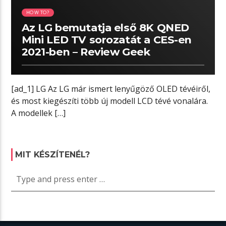
HOW TO?
Az LG bemutatja első 8K QNED
Mini LED TV sorozatát a CES-en
2021-ben – Review Geek
[ad_1] LG Az LG már ismert lenyűgöző OLED tévéiről,
és most kiegészíti több új modell LCD tévé vonalára.
A modellek […]
MIT KÉSZÍTENÉL?