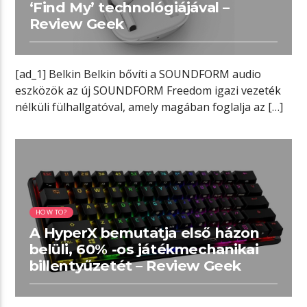
‘Find My’ technológiájával –
Review Geek
[ad_1] Belkin Belkin bővíti a SOUNDFORM audio
eszközök az új SOUNDFORM Freedom igazi vezeték
nélküli fülhallgatóval, amely magában foglalja az […]
02:13 READ TIME
HOW TO?
A HyperX bemutatja első házon
belüli, 60% -os játékmechanikai
billentyűzetét – Review Geek