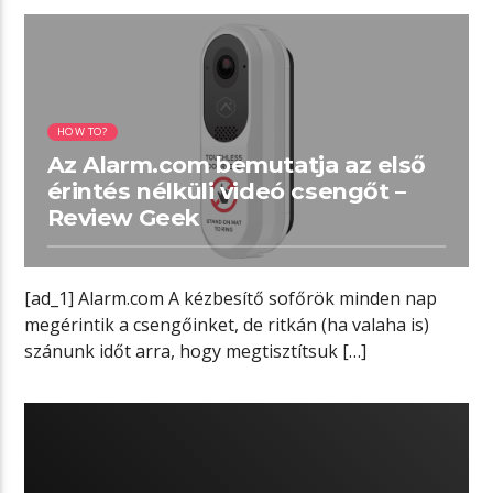
02:02 READ TIME
HOW TO?
Az Alarm.com bemutatja az első
érintés nélküli videó csengőt –
Review Geek
[ad_1] Alarm.com A kézbesítő sofőrök minden nap
megérintik a csengőinket, de ritkán (ha valaha is)
szánunk időt arra, hogy megtisztítsuk […]
01:47 READ TIME