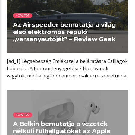
HOW TO?
Az Airspeeder bemutatja a világ
első elektromos repülő
„versenyautóját” – Review Geek
[ad_1] Légsebesség Emlékszel a bejáratásra Csillagok
háborúja: A fantom fenyegetése? Ha olyanok
vagytok, mint a legtöbb ember, csak erre szeretnénk
[…]
01:44 READ TIME
HOW TO?
A Belkin bemutatja a vezeték
nélküli fülhallgatókat az Apple