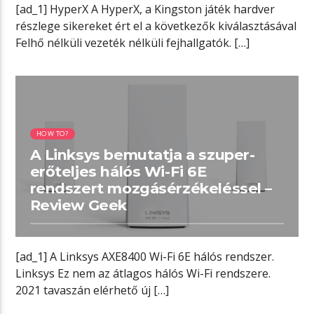
[ad_1] HyperX A HyperX, a Kingston játék hardver
részlege sikereket ért el a következők kiválasztásával
Felhő nélküli vezeték nélküli fejhallgatók. […]
01:40 READ TIME
HOW TO?
A Linksys bemutatja a szuper-
erőteljes hálós Wi-Fi 6E
rendszert mozgásérzékeléssel –
Review Geek
[ad_1] A Linksys AXE8400 Wi-Fi 6E hálós rendszer.
Linksys Ez nem az átlagos hálós Wi-Fi rendszere.
2021 tavaszán elérhető új […]