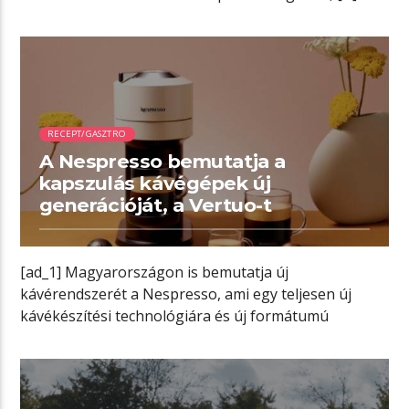
04:21 READ TIME
RECEPT/GASZTRO
A Nespresso bemutatja a
kapszulás kávégépek új
generációját, a Vertuo-t
[ad_1] Magyarországon is bemutatja új
kávérendszerét a Nespresso, ami egy teljesen új
kávékészítési technológiára és új formátumú
kávékapszulákra épül. Az […]
01:51 READ TIME