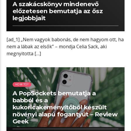
A szakácskönyv mindenevő
előzetesen bemutatja az ősz
legjobbjait
[ad_1] „Nem vagyok babonás, de nem hagyom ott, ha
nem a lábak az elsők” – mondja Celia Sack, aki
megnyitotta […]
01:25 READ TIME
HOW TO?
A PopSockets bemutatja a
babból és a
kukoricakeményítőből készült
növényi alapú fogantyút – Review
Geek