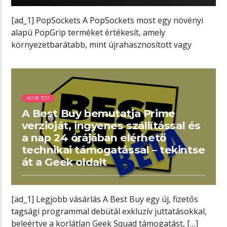
[ad_1] PopSockets A PopSockets most egy növényi
alapú PopGrip terméket értékesít, amely
környezetbarátabb, mint újrahasznosított vagy
összeállítható alternatívák. Két egyedi […]
02:14 READ TIME
HOW TO?
A Best Buy bemutatja Prime
verzióját, ingyenes szállítással és
a nap 24 órájában elérhető
technikai támogatással – tekintse
át a Geek oldalt
[ad_1] Legjobb vásárlás A Best Buy egy új, fizetős
tagsági programmal debütál exkluzív juttatásokkal,
beleértve a korlátlan Geek Squad támogatást, […]